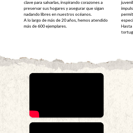
clave para salvarlas, inspirando corazones a
juveni
preservar sus hogares y asegurar que sigan
impuls
nadando libres en nuestros océanos.
permit
A lo largo de más de 20 años, hemos atendido
especi
más de 600 ejemplares.
Hasta 
tortug