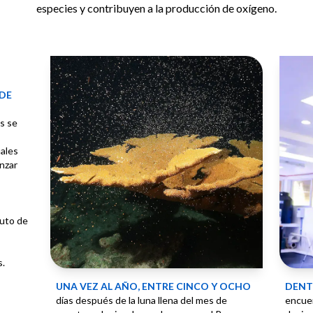
especies y contribuyen a la producción de oxígeno.
 de
os se
ales
nzar
tuto de
s.
Una vez al año, entre cinco y ocho
Dent
días después de la luna llena del mes de
encuen