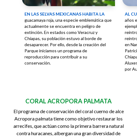
En las selvas mexicanas habita la
Al c
guacamaya roja, una especie emblemática que
años 
actualmente se encuentra en peligro de
ejempl
extinción. En estados como Veracruz y
reintr
Chiapas, su población estuvo al borde de
reint
desaparecer. Por ello, desde la creación del
en Nan
Parque iniciamos un programa de
Patric
reproducción para contribuir a su
Chiap
conservación.
Aluxes
por A
CORAL ACROPORA PALMATA
El programa de conservación del coral cuerno de alce
Acropora palmata tiene como objetivo restaurar los
arrecifes, que actúan como la primera barrera natural
contra huracanes, albergan una gran diversidad de