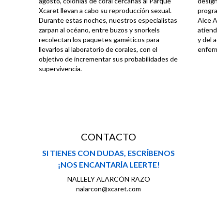
agosto, colonias de coral cercanas al Parque
design
Xcaret llevan a cabo su reproducción sexual.
progra
Durante estas noches, nuestros especialistas
Alce A
zarpan al océano, entre buzos y snorkels
atiend
recolectan los paquetes gaméticos para
y del 
llevarlos al laboratorio de corales, con el
enferm
objetivo de incrementar sus probabilidades de
supervivencia.
CONTACTO
SI TIENES CON DUDAS, ESCRÍBENOS
¡NOS ENCANTARÍA LEERTE!
NALLELY ALARCÓN RAZO
nalarcon@xcaret.com