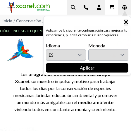
Inicio
/
Conservación
/
Programas
Aplicamos la siguiente configuración para mejorar tu
CIÓN
NUESTRO EQUIPO
PROGRAMAS
ESPECIES
CERTIFICACIONES
experiencia, puedes cambiarla cuando quieras.
Idioma
Moneda
PROGRAMAS
Aplicar
Los
programas de conservación de Grupo
Xcaret
son nuestro impulso y motivo para trabajar
todos los días por la conservación de especies
mexicanas, brindar educación ambiental y promover
un mundo más amigable con el
medio ambiente
,
viviendo todos en constante armonía y crecimiento.