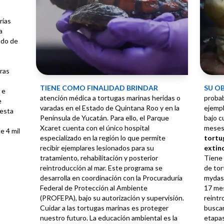
rías
a
odo de
eras
Tiene como finalidad brindar
Su o
 e
atención médica a tortugas marinas heridas o
probab
e
varadas en el Estado de Quintana Roo y en la
ejempl
 esta
Península de Yucatán. Para ello, el Parque
bajo c
Xcaret cuenta con el único hospital
meses,
e 4 mil
especializado en la región lo que permite
tortu
recibir ejemplares lesionados para su
extin
tratamiento, rehabilitación y posterior
Tiene 
reintroducción al mar. Este programa se
de tor
desarrolla en coordinación con la Procuraduría
mydas 
Federal de Protección al Ambiente
17 me
(PROFEPA), bajo su autorización y supervisión.
reintr
Cuidar a las tortugas marinas es proteger
buscar
nuestro futuro. La educación ambiental es la
etapas