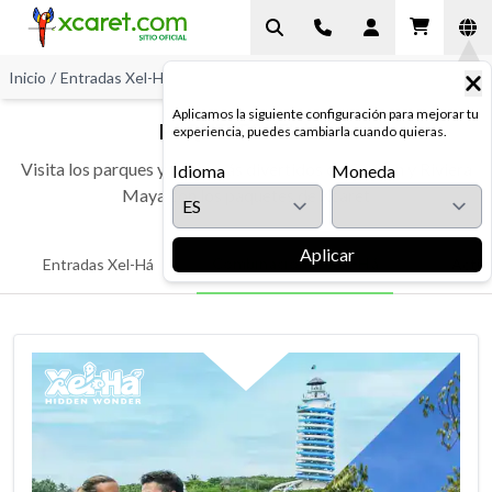
Inicio
/
Entradas Xel-Há
/
Paquetes Xel-Há
Aplicamos la siguiente configuración para mejorar tu
PAQUETES XEL-HÁ
experiencia, puedes cambiarla cuando quieras.
Visita los parques y tours más divertidos de Cancún y Riviera
Idioma
Moneda
Maya con los paquetes de Xcaret
Aplicar
Combinaciones Xel-Há
Entradas Xel-Há
Activ