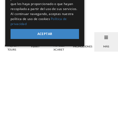
que les haya proporcionado o que hayan
recopilado a partir del uso de sus servicios.
Al continuar navegando, aceptas nuestra
política de uso de cookies
Política de
privacidad
ACEPTAR
PARQUES Y
HOTELES
FERRY
PROMOCIONES
MÁS
TOURS
XCARET
Opciones de pago
Beneficios
Verifica las opciones de pago válidas para
Ahorro, garantía contra mal tiempo, etc.
tu divisa.