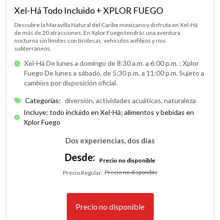
Xel-Há Todo Incluido + XPLOR FUEGO
Descubre la Maravilla Natural del Caribe mexicano y disfruta en Xel-Há
de más de 20 atracciones. En Xplor Fuego tendrás una aventura
nocturna sin límites con tirolesas, vehículos anfibios y ríos
subterráneos.
Xel-Há De lunes a domingo de 8:30 a.m. a 6:00 p.m. ;
Xplor
Fuego De lunes a sábado, de 5:30 p.m. a 11:00 p.m. Sujeto a
cambios por disposición oficial.
Categorías
:
diversión, actividades acuáticas, naturaleza
Incluye: todo incluido en Xel-Há; alimentos y bebidas en
Xplor Fuego
Dos experiencias, dos días
Desde:
Precio no disponible
Precio no disponible
Precio Regular
:
Precio no disponible