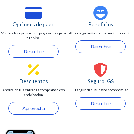
mar.
Para ampliar tu experiencia caribeña, Xcaret Xailing también
ofrece viajes en
Catamarán a Isla Mujeres
, donde podrás
disfrutar de playas igual de paradisíacas, un ambiente
Opciones de pago
Beneficios
relajado y vistas inolvidables. Xcaret te brinda la posibilidad
de vivir dos aventuras náuticas incomparables.
Verifica las opciones de pago válidas para
Ahorro, garantía contra mal tiempo, etc.
tu divisa.
Descubre
Descubre
Descuentos
Seguro IGS
Ahorra en tus entradas comprando con
Tu seguridad, nuestro compromiso.
anticipación
Descubre
Aprovecha