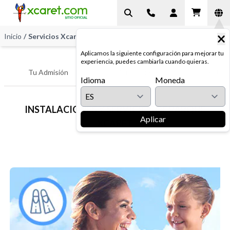
Inicio
/
Servicios Xcaret
Aplicamos la siguiente configuración para mejorar tu
experiencia, puedes cambiarla cuando quieras.
Tu Admisión
Atracciones
Restaur
Idioma
Moneda
INSTALACIONES Y SERVICIOS DE PARQUE
Aplicar
XCARET