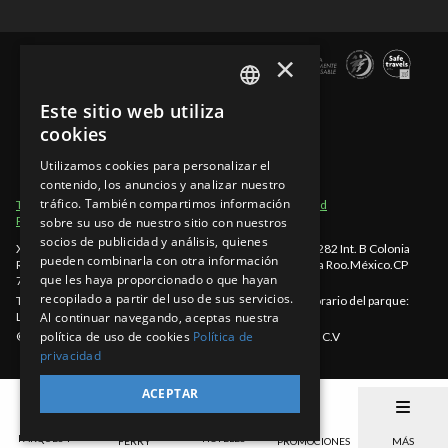
×
Este sitio web utiliza
SPANISH
cookies
EN
Utilizamos cookies para personalizar el
contenido, los anuncios y analizar nuestro
PT
tráfico. También compartimos información
Términos de Uso
Secciones del Sitio
Aviso de Privacidad
Políticas de cancelación
sobre su uso de nuestro sitio con nuestros
socios de publicidad y análisis, quienes
Xcaret - México, Carretera Chetumal - Puerto Juárez km 282 Int. B Colonia
pueden combinarla con otra información
Rancho Xcaret
,
Playa del Carmen
,
998-883-3143
,
Quintana Roo
.
México
.
CP
que les haya proporcionado o que hayan
77580
.
recopilado a partir del uso de sus servicios.
Teléfono Cancún: 998-883-3143
www.xcaret.com/es/
Horario del parque:
Lunes a Domingo de 8:30 a.m. a 10:30 p.m. (EST)
Al continuar navegando, aceptas nuestra
política de uso de cookies
Política de
©Copyright 2026 Experiencias Xcaret Parques, S.A.P.I. de C.V
privacidad
ACEPTAR
PARQUES Y
HOTELES
FERRY
PROMOCIONES
MÁS