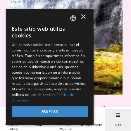
×
Este sitio web utiliza
SPANISH
cookies
EN
Utilizamos cookies para personalizar el
contenido, los anuncios y analizar nuestro
PT
tráfico. También compartimos información
sobre su uso de nuestro sitio con nuestros
socios de publicidad y análisis, quienes
pueden combinarla con otra información
que les haya proporcionado o que hayan
recopilado a partir del uso de sus servicios.
Al continuar navegando, aceptas nuestra
política de uso de cookies
Política de
privacidad
Descubre las mejores atracciones
ACEPTAR
en Isla Mujeres
PARQUES Y
HOTELES
FERRY
PROMOCIONES
MÁS
TOURS
XCARET