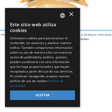
×
Este sitio web utiliza
SPANISH
cookies
Horario de atención al cliente: Lunes a domingo de 7:00 a.m. a 10:00 p.m. Hora local
EN
Utilizamos cookies para personalizar el
Aviso de privacidad
Términos y condiciones
contenido, los anuncios y analizar nuestro
© Copyright 2026 Grupo Xcaret
PT
tráfico. También compartimos información
sobre su uso de nuestro sitio con nuestros
socios de publicidad y análisis, quienes
pueden combinarla con otra información
que les haya proporcionado o que hayan
recopilado a partir del uso de sus servicios.
Al continuar navegando, aceptas nuestra
política de uso de cookies
Política de
privacidad
ACEPTAR