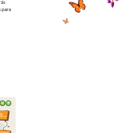
rás
s para