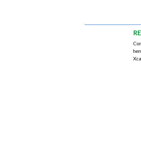
RE
Con
hem
Xca