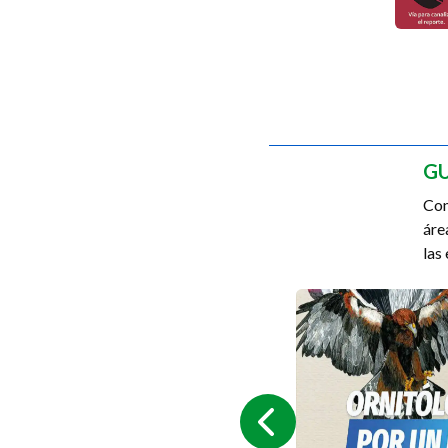
GU
Con
áre
las