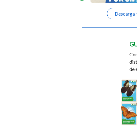
Descarga
Descarga
GU
Con
dis
de 