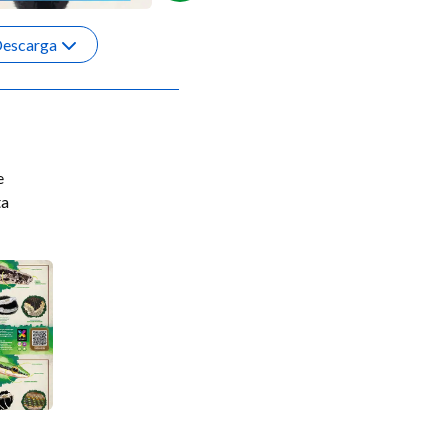
escarga
Descarga
e
ta