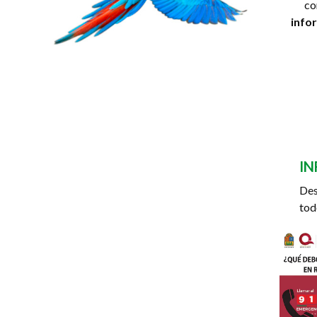
co
info
IN
De
tod