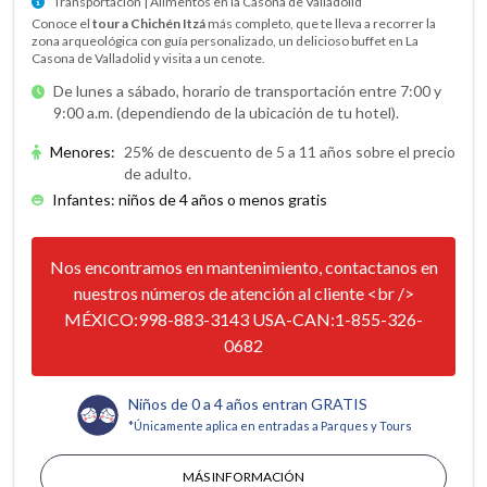
Transportación | Alimentos en la Casona de Valladolid
Conoce el
tour a Chichén Itzá
más completo, que te lleva a recorrer la
zona arqueológica con guía personalizado, un delicioso buffet en La
Casona de Valladolid y visita a un cenote.
De lunes a sábado, horario de transportación entre 7:00 y
9:00 a.m. (dependiendo de la ubicación de tu hotel).
Menores
:
25% de descuento de 5 a 11 años sobre el precio
de adulto.
Infantes: niños de 4 años o menos gratis
Nos encontramos en mantenimiento, contactanos en
nuestros números de atención al cliente <br />
MÉXICO:998-883-3143 USA-CAN:1-855-326-
0682
Niños de 0 a 4 años entran GRATIS
*Únicamente aplica en entradas a Parques y Tours
MÁS INFORMACIÓN