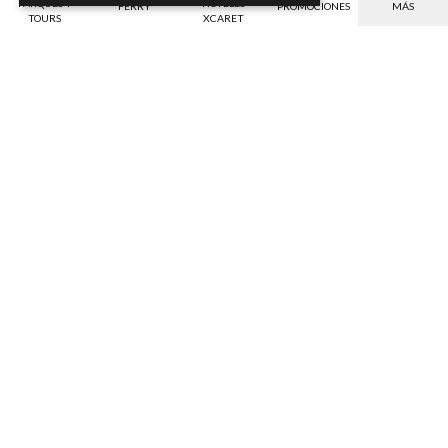
PARQUES Y
HOTELES
FERRY
PROMOCIONES
MÁS
TOURS
XCARET
Opciones de pago
Beneficios
Verifica las opciones de pago válidas para
Ahorro, garantía contra mal tiempo, etc.
tu divisa.
Descubre
Descubre
Descuentos
Seguro IGS
Ahorra en tus entradas comprando con
Tu seguridad, nuestro compromiso.
anticipación