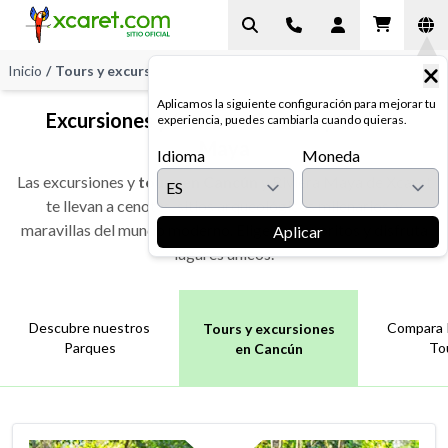
Inicio
/
Tours y excursiones en Cancún
Aplicamos la siguiente configuración para mejorar tu
Excursiones y tours en Cancún y Riviera
experiencia, puedes cambiarla cuando quieras.
Maya
Idioma
Moneda
Las excursiones y
tours en Cancún
y Riviera Maya de Xcaret
te llevan a cenotes, sitios arqueológicos milenarios, y
maravillas del mundo moderno. Elige tus favoritos y disfruta
Aplicar
lugares únicos.
Descubre nuestros
Compara 
Tours y excursiones
Parques
To
en Cancún