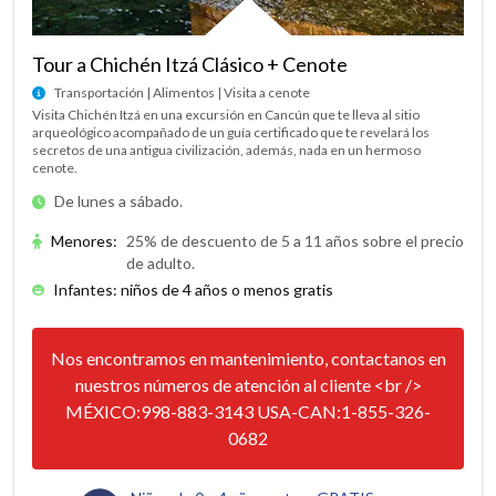
Tour a Chichén Itzá Clásico + Cenote
Transportación | Alimentos | Visita a cenote
Visita Chichén Itzá en una excursión en Cancún que te lleva al sitio
arqueológico acompañado de un guía certificado que te revelará los
secretos de una antigua civilización, además, nada en un hermoso
cenote.
De lunes a sábado.
Menores
:
25% de descuento de 5 a 11 años sobre el precio
de adulto.
Infantes: niños de 4 años o menos gratis
Nos encontramos en mantenimiento, contactanos en
nuestros números de atención al cliente <br />
MÉXICO:998-883-3143 USA-CAN:1-855-326-
0682