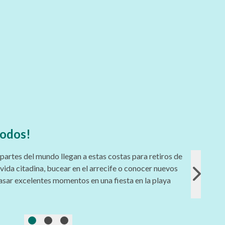
todos!
partes del mundo llegan a estas costas para retiros de
Tu
vida citadina, bucear en el arrecife o conocer nuevos
ce
asar excelentes momentos en una fiesta en la playa
re
mu
pa