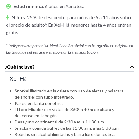
Edad mínima
:
6 años en Xenotes.
Niños
:
25% de descuento para niños de 6 a 11 años sobre
el precio de adulto*. En Xel-Há, menores hasta 4 años entran
gratis.
* Indispensable presentar identificación oficial con fotografía en original en
las taquillas del parque o al abordar la transportación.
¿Qué incluye?
Xel-Há
Snorkel ilimitado en la caleta con uso de aletas y máscara
de snorkel con tubo integrado.
Paseo en llanta por el río.
El Faro Mirador con vistas de 360° a 40 m de altura y
descenso en tobogán.
Desayuno continental de 9:30 a.m. a 11:30 a.m.
Snacks y comida buffet de las 11:30 a.m. a las 5:30 p.m.
Bebidas sin alcohol ilimitadas y barra libre doméstica.