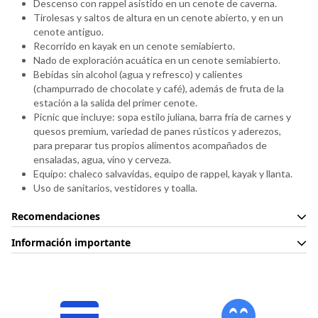
Descenso con rappel asistido en un cenote de caverna.
Tirolesas y saltos de altura en un cenote abierto, y en un
cenote antiguo.
Recorrido en kayak en un cenote semiabierto.
Nado de exploración acuática en un cenote semiabierto.
Bebidas sin alcohol (agua y refresco) y calientes
(champurrado de chocolate y café), además de fruta de la
estación a la salida del primer cenote.
Picnic que incluye: sopa estilo juliana, barra fría de carnes y
quesos premium, variedad de panes rústicos y aderezos,
para preparar tus propios alimentos acompañados de
ensaladas, agua, vino y cerveza.
Equipo: chaleco salvavidas, equipo de rappel, kayak y llanta.
Uso de sanitarios, vestidores y toalla.
Recomendaciones
Usa ropa cómoda de playa, traje de baño, zapatos para agua
Información importante
y una muda extra.
Xel-Há abre los 365 días del año con horario de 8:30 a.m. a
Si el Tour es con transportación, confirma la hora y el lugar
6:00 p.m.
de salida.
Los visitantes con alguna discapacidad deben ir siempre
Para tour Xenotes confirma la hora y lugar de salida de tu
acompañados por un familiar o amigo que los asista en todo
transportación.
momento.