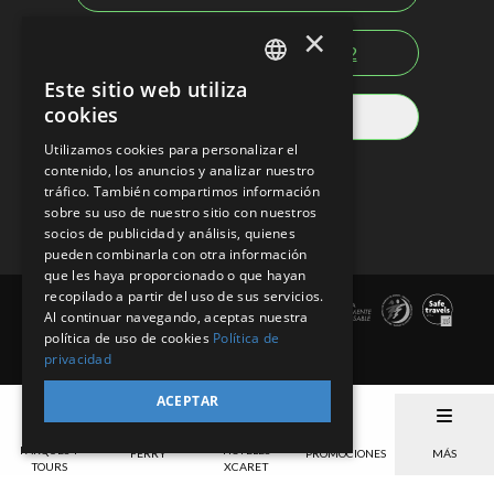
×
USA-CAN:
1-855-326-0682
Este sitio web utiliza
SPANISH
cookies
Otros países y regiones
EN
Utilizamos cookies para personalizar el
Redes sociales
contenido, los anuncios y analizar nuestro
PT
tráfico. También compartimos información
sobre su uso de nuestro sitio con nuestros
socios de publicidad y análisis, quienes
pueden combinarla con otra información
que les haya proporcionado o que hayan
recopilado a partir del uso de sus servicios.
Al continuar navegando, aceptas nuestra
política de uso de cookies
Política de
privacidad
ACEPTAR
PARQUES Y
HOTELES
FERRY
PROMOCIONES
MÁS
Términos de Uso
Secciones del Sitio
Aviso de Privacidad
TOURS
XCARET
Políticas de cancelación