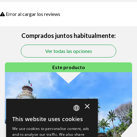
Error al cargar los reviews
Comprados juntos habitualmente:
Ver todas las opciones
Este producto
×
This website uses cookies
SPANISH
We use cookies to personalise content, ads
EN
and to analyse our traffic. We also share