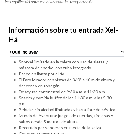
las taquillas del parque o al abordar la transportación.
Información sobre tu entrada Xel-
Há
¿Qué incluye?
Snorkel ilimitado en la caleta con uso de aletas y
máscara de snorkel con tubo integrado.
Paseo en llanta por el río.
El Faro Mirador con vistas de 360° a 40 m de altura y
descenso en tobogán.
Desayuno continental de 9:30 a.m. a 11:30 a.m.
Snacks y comida buffet de las 11:30 a.m. a las 5:30
p.m.
Bebidas sin alcohol ilimitadas y barra libre doméstica.
Mundo de Aventura: juegos de cuerdas, tirolesas y
saltos desde 5 metros de altura.
Recorrido por senderos en medio de la selva.
Cenotes, cuevas y grutas.