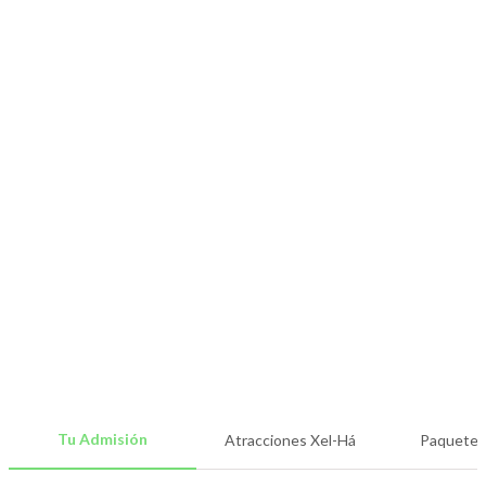
Tu Admisión
Atracciones Xel-Há
Paquetes