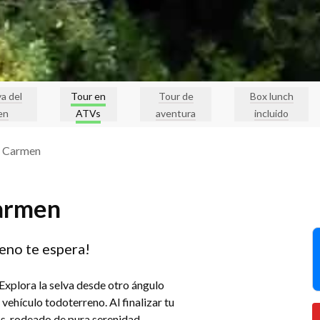
a del
Tour en
Tour de
Box lunch
en
ATVs
aventura
incluido
l Carmen
Carmen
eno te espera!
 Explora la selva desde otro ángulo
ehículo todoterreno. Al finalizar tu
as, rodeado de pura serenidad.