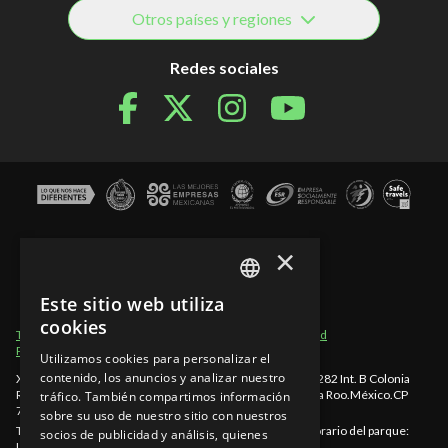
Otros países y regiones
Redes sociales
×
Este sitio web utiliza
SPANISH
cookies
Términos de Uso
Secciones del Sitio
Aviso de Privacidad
EN
Políticas de cancelación
Utilizamos cookies para personalizar el
contenido, los anuncios y analizar nuestro
Xcaret - México, Carretera Chetumal - Puerto Juárez km 282 Int. B Colonia
PT
Rancho Xcaret
,
Playa del Carmen
,
998-883-3143
,
Quintana Roo
.
México
.
CP
tráfico. También compartimos información
77580
.
sobre su uso de nuestro sitio con nuestros
Teléfono Cancún: 998-883-3143
www.xcaret.com/es/
Horario del parque:
socios de publicidad y análisis, quienes
Lunes a Domingo de 8:30 a.m. a 10:30 p.m. (EST)