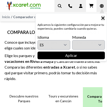
Inicio
/
Comparador de Entradas y Tours
Aplicamos la siguiente configuración para mejorar tu
experiencia, puedes cambiarla cuando quieras.
COMPARA LOS PARQUES Y TOURS DE XCARET
Idioma
Moneda
Conoce que incluyen los parques y tours de Grupo Xcaret y
elige cuales son ideales para ti.
Aplicar
Elige los parques y tours ideales para tus próximas
vacaciones en Riviera Maya
y Cancún de manera sencilla.
Compara las diferentes
entradas a Xcaret
, o si no sabes
qué parque visitar primero, podrás tomar tu decisión más
rápido.
Descubre nuestros
Tours y excursiones
Compara Pa
Parques
en Cancún
Tour