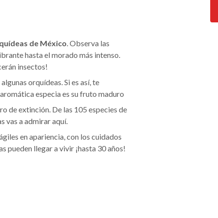
quídeas de México
. Observa las
vibrante hasta el morado más intenso.
cerán insectos!
algunas orquídeas. Si es así, te
ta aromática especia es su fruto maduro
gro de extinción. De las 105 especies de
s vas a admirar aquí.
ágiles en apariencia, con los cuidados
s pueden llegar a vivir ¡hasta 30 años!