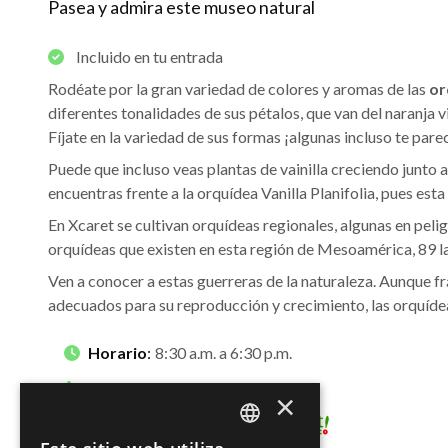
Pasea y admira este museo natural
Incluido en tu entrada
Rodéate por la gran variedad de colores y aromas de las
or
diferentes tonalidades de sus pétalos, que van del naranja 
Fíjate en la variedad de sus formas ¡algunas incluso te pare
Puede que incluso veas plantas de vainilla creciendo junto a 
encuentras frente a la orquídea Vanilla Planifolia, pues es
En Xcaret se cultivan orquídeas regionales, algunas en peli
orquídeas que existen en esta región de Mesoamérica, 89 la
Ven a conocer a estas guerreras de la naturaleza. Aunque fr
adecuados para su reproducción y crecimiento, las orquídea
Horario
:
8:30 a.m. a 6:30 p.m.
Edades
:
para toda la familia.
×
Ubicacion
:
encuéntrala en