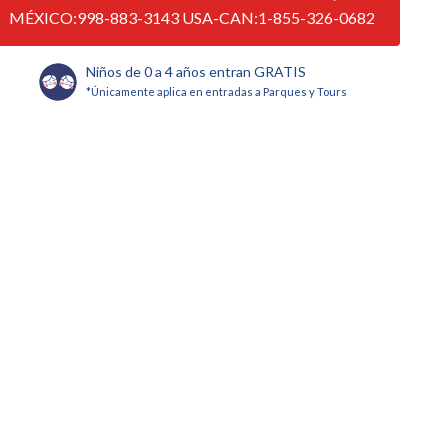
MÉXICO:998-883-3143 USA-CAN:1-855-326-0682
Niños de 0 a 4 años entran GRATIS
*Únicamente aplica en entradas a Parques y Tours