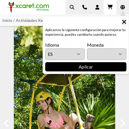
Inicio
/
Actividades Xel-Há
/
Zip-Bike
Aplicamos la siguiente configuración para mejorar tu
experiencia, puedes cambiarla cuando quieras.
Idioma
Moneda
Aplicar