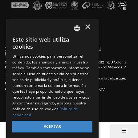
×
Este sitio web utiliza
SPANISH
cookies
Términos de Uso
Secciones del Sitio
Aviso de Privacidad
EN
Políticas de cancelación
Utilizamos cookies para personalizar el
contenido, los anuncios y analizar nuestro
Xcaret - México, Carretera Chetumal - Puerto Juárez km 282 Int. B Colonia
PT
Rancho Xcaret
,
Playa del Carmen
,
998-883-3143
,
Quintana Roo
.
México
.
CP
tráfico. También compartimos información
77580
.
sobre su uso de nuestro sitio con nuestros
Teléfono Cancún: 998-883-3143
www.xcaret.com/es/
Horario del parque:
socios de publicidad y análisis, quienes
Lunes a Domingo de 8:30 a.m. a 10:30 p.m. (EST)
pueden combinarla con otra información
©Copyright 2026 Experiencias Xcaret Parques, S.A.P.I. de C.V
que les haya proporcionado o que hayan
recopilado a partir del uso de sus servicios.
Al continuar navegando, aceptas nuestra
política de uso de cookies
Política de
privacidad
ACEPTAR