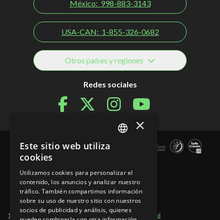
México:
998-883-3143
USA-CAN:
1-855-326-0682
Otros países y regiones
Redes sociales
×
Este sitio web utiliza
SPANISH
cookies
EN
Utilizamos cookies para personalizar el
contenido, los anuncios y analizar nuestro
PT
tráfico. También compartimos información
sobre su uso de nuestro sitio con nuestros
socios de publicidad y análisis, quienes
Términos de Uso
Secciones del Sitio
Aviso de Privacidad
pueden combinarla con otra información