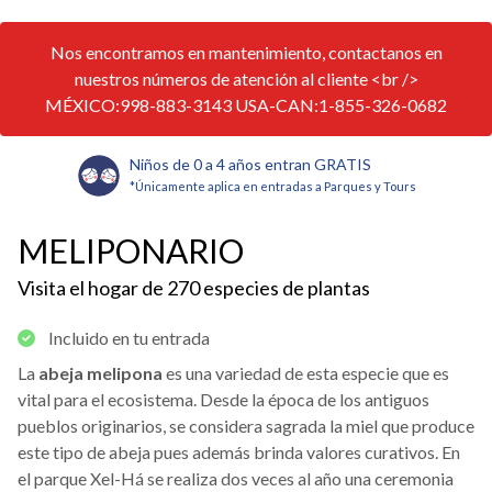
Nos encontramos en mantenimiento, contactanos en
nuestros números de atención al cliente <br />
MÉXICO:998-883-3143 USA-CAN:1-855-326-0682
Niños de 0 a 4 años entran GRATIS
*Únicamente aplica en entradas a Parques y Tours
MELIPONARIO
Visita el hogar de 270 especies de plantas
Incluido en tu entrada
La
abeja melipona
es una variedad de esta especie que es
vital para el ecosistema. Desde la época de los antiguos
pueblos originarios, se considera sagrada la miel que produce
este tipo de abeja pues además brinda valores curativos. En
el parque Xel-Há se realiza dos veces al año una ceremonia