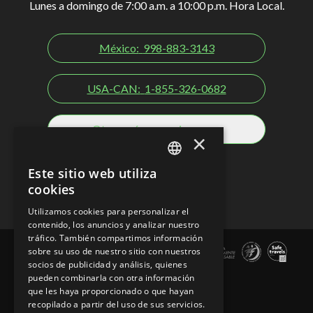
Lunes a domingo de 7:00 a.m. a 10:00 p.m. Hora Local.
México:
998-883-3143
USA-CAN:
1-855-326-0682
Otros países y regiones
×
Redes sociales
Este sitio web utiliza
SPANISH
cookies
EN
Utilizamos cookies para personalizar el
contenido, los anuncios y analizar nuestro
PT
tráfico. También compartimos información
sobre su uso de nuestro sitio con nuestros
socios de publicidad y análisis, quienes
pueden combinarla con otra información
que les haya proporcionado o que hayan
recopilado a partir del uso de sus servicios.