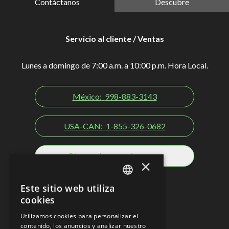
Contáctanos
Descubre
Servicio al cliente / Ventas
Lunes a domingo de 7:00 a.m. a 10:00 p.m. Hora Local.
México:
998-883-3143
USA-CAN:
1-855-326-0682
Otros países y regiones
×
Redes sociales
Este sitio web utiliza
SPANISH
cookies
EN
Utilizamos cookies para personalizar el
contenido, los anuncios y analizar nuestro
PT