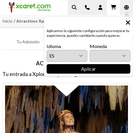
Inicio
/
Atractivos Xplor
Aplicamos la siguiente configuración para mejorar tu
experiencia, puedes cambiarla cuando quieras.
Atracciones
Tu Admisión
Paquetes
Idioma
Moneda
ACTIVIDADES EN XPLOR
Aplicar
Tu entrada a Xplor incluye las siguientes actividades: