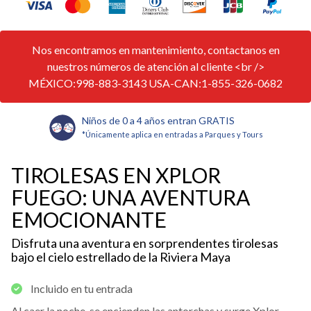
Nos encontramos en mantenimiento, contactanos en
nuestros números de atención al cliente <br />
MÉXICO:998-883-3143 USA-CAN:1-855-326-0682
Niños de 0 a 4 años entran GRATIS
*Únicamente aplica en entradas a Parques y Tours
TIROLESAS EN XPLOR
FUEGO: UNA AVENTURA
EMOCIONANTE
Disfruta una aventura en sorprendentes tirolesas
bajo el cielo estrellado de la Riviera Maya
Incluido en tu entrada
Al caer la noche, se encienden las antorchas y surge Xplor