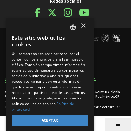
Redes sociales
×
Este sitio web utiliza
SPANISH
cookies
EN
Utilizamos cookies para personalizar el
contenido, los anuncios y analizar nuestro
PT
tráfico. También compartimos información
sobre su uso de nuestro sitio con nuestros
socios de publicidad y análisis, quienes
Términos de Uso
Secciones del Sitio
Aviso de Privacidad
pueden combinarla con otra información
Políticas de cancelación
que les haya proporcionado o que hayan
Xcaret - México, Carretera Chetumal - Puerto Juárez km 282 Int. B Colonia
recopilado a partir del uso de sus servicios.
Rancho Xcaret
,
Playa del Carmen
,
998-883-3143
,
Quintana Roo
.
México
.
CP
Al continuar navegando, aceptas nuestra
77580
.
política de uso de cookies
Política de
Teléfono Cancún: 998-883-3143
www.xcaret.com/es/
Horario del parque:
privacidad
Lunes a Domingo de 8:30 a.m. a 10:30 p.m. (EST)
©Copyright 2026 Experiencias Xcaret Parques, S.A.P.I. de C.V
ACEPTAR