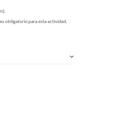
m).
es obligatorio para esta actividad.
así como el uso de zapatos cerrados o para
 vigente que acredite ser mayor a 18 años
.
 largo del recorrido.
 recientes, problemas de espalda,
Beneficios
Descuentos