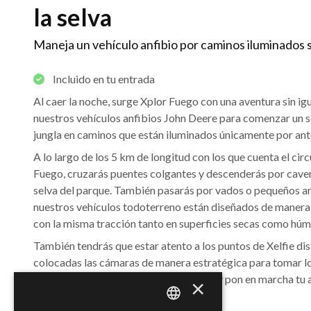
la selva
Maneja un vehículo anfibio por caminos iluminados 
Incluido en tu entrada
Al caer la noche, surge Xplor Fuego con una aventura sin igu
nuestros vehículos anfibios John Deere para comenzar un s
jungla en caminos que están iluminados únicamente por ant
A lo largo de los 5 km de longitud con los que cuenta el cir
Fuego, cruzarás puentes colgantes y descenderás por caver
selva del parque. También pasarás por vados o pequeños ar
nuestros vehículos todoterreno están diseñados de manera 
con la misma tracción tanto en superficies secas como húm
También tendrás que estar atento a los puntos de Xelfie dis
colocadas las cámaras de manera estratégica para tomar lo
que ajústate el casco, ponte el cinturón y pon en marcha tu a
×