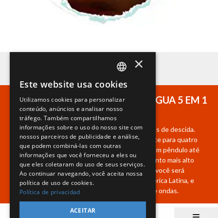
×
Este website usa cookies
SPANISH
TOBOGANXOTE: UM SLIDE DE ÁGUA 5 EM 1
Utilizamos cookies para personalizar
EN
conteúdo, anúncios e analisar nosso
ÚNICO NO MUNDO
tráfego. Também compartilhamos
PT
informações sobre o uso do nosso site com
O Toboganxote combina quatro tipos diferentes de descida.
nossos parceiros de publicidade e análise,
Você começará a 41 metros de altura em um bote para quatro
que podem combiná-las com outras
pessoas, entrará na esfera, movendo-se como um pêndulo até
informações que você forneceu a eles ou
atingir a saída em direção à onda e alcançar o ponto mais alto
que eles coletaram do uso de seus serviços.
antes de descer para o redemoinho. Após girar, você será
Ao continuar navegando, você aceita nossa
lançado no vortex de 22 metros, o maior da América Latina, e
política de uso de cookies.
deslizará em zigue-zague até chegar à piscina de ondas.
Política de privacidad
ACEITAR