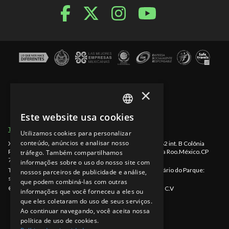
×
Este website usa cookies
SPANISH
Termos de Uso
Seções do site
Aviso de Privacidade
Utilizamos cookies para personalizar
EN
conteúdo, anúncios e analisar nosso
Xcaret - México, Rodovia Chetumal - Puerto Juárez km 282 int. B Colônia
Rancho Xcaret
,
Playa del Carmen
,
998-883-3143
,
Quintana Roo
.
México
.
CP
tráfego. Também compartilhamos
PT
77580
.
informações sobre o uso do nosso site com
Telefone Cancún: 998-883-3143
www.xcaret.com/pt/
Horário do Parque:
nossos parceiros de publicidade e análise,
segunda a domingo das 8:30 a.m. às 10:30 p.m. (EST)
que podem combiná-las com outras
©Copyright 2026 Experiencias Xcaret Parques, S.A.P.I. de C.V
informações que você forneceu a eles ou
que eles coletaram do uso de seus serviços.
Ao continuar navegando, você aceita nossa
política de uso de cookies.