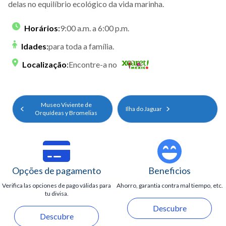
delas no equilíbrio ecológico da vida marinha.
Horários
:
9:00 a.m. a 6:00 p.m.
Idades
:
para toda a família.
Localização
:
Encontre-a no
Museo Viviente de
Ilha do Jaguar
Orquídeas y Bromelias
Opções de pagamento
Beneficios
Verifica las opciones de pago válidas para
Ahorro, garantia contra mal tiempo, etc.
tu divisa.
Descubre
Descubre