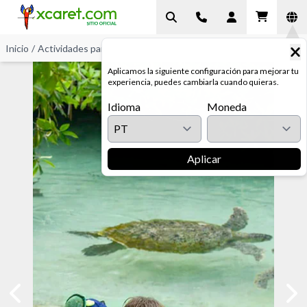
Inicio
/
Actividades para Niños
/
Tartarugas Marinhas
Aplicamos la siguiente configuración para mejorar tu
experiencia, puedes cambiarla cuando quieras.
Idioma
Moneda
Aplicar