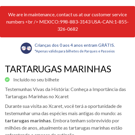
We are in maintenance, contact us at our customer service
numbers <br /> MEXICO:998-883-3143 USA-CAN:1-855-
326-0682
Crianças dos 0 aos 4 anos entram GRÁTIS.
*Apenas válido para bilhetes de Parques e Passeios
TARTARUGAS MARINHAS
Incluído no seu bilhete
Testemunhas Vivas da História: Conheça a Importância das
Tartarugas Marinhas no Xcaret
Durante sua visita ao Xcaret, você terá a oportunidade de
testemunhar uma das espécies mais antigas do mundo: as
tartarugas marinhas
. Embora tenham sobrevivido por
milhões de anos, atualmente as tartarugas marinhas estão
enfrentando a ameaça de extinção.