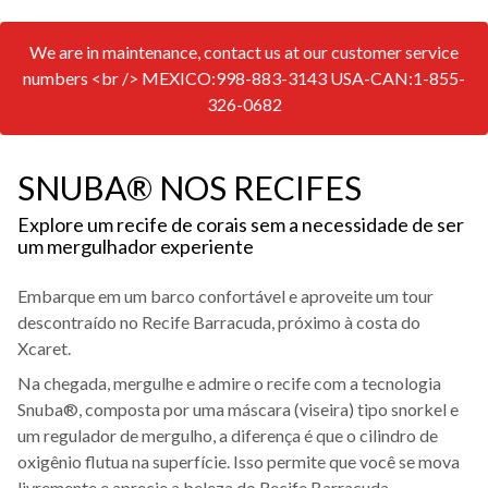
We are in maintenance, contact us at our customer service
numbers <br /> MEXICO:998-883-3143 USA-CAN:1-855-
326-0682
SNUBA® NOS RECIFES
Explore um recife de corais sem a necessidade de ser
um mergulhador experiente
Embarque em um barco confortável e aproveite um tour
descontraído no Recife Barracuda, próximo à costa do
Xcaret.
Na chegada, mergulhe e admire o recife com a tecnologia
Snuba®, composta por uma máscara (viseira) tipo snorkel e
um regulador de mergulho, a diferença é que o cilindro de
oxigênio flutua na superfície. Isso permite que você se mova
livremente e aprecie a beleza do Recife Barracuda.