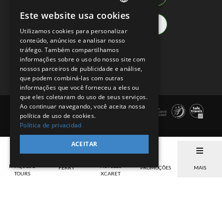
Este website usa cookies
SPANISH
Resto do mund
Utilizamos cookies para personalizar
EN
conteúdo, anúncios e analisar nosso
Redes sociais
tráfego. Também compartilhamos
PT
informações sobre o uso do nosso site com
nossos parceiros de publicidade e análise,
que podem combiná-las com outras
informações que você forneceu a eles ou
que eles coletaram do uso de seus serviços.
Ao continuar navegando, você aceita nossa
política de uso de cookies.
Política de privacidad
ACEITAR
PARQUES E
HOTELES
FERRY
PROMOÇÕES
MAIS
TOURS
XCARET
Termos de Uso
Seções do site
Aviso de Privacidade
Xcaret - México, Rodovia Chetumal - Puerto Juárez km 282 int. B Colônia
Rancho Xcaret
,
Playa del Carmen
,
998-883-3143
,
Quintana Roo
.
México
.
CP
77580
.
Telefone Cancún: 998-883-3143
www.xcaret.com/pt/
Horário do Parque: