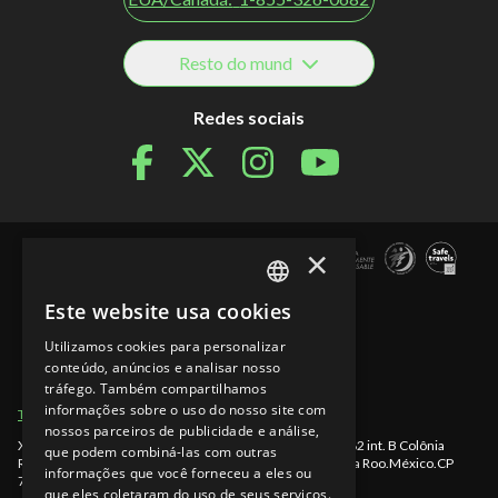
Resto do mund
Redes sociais
×
Este website usa cookies
SPANISH
Utilizamos cookies para personalizar
EN
conteúdo, anúncios e analisar nosso
tráfego. Também compartilhamos
PT
informações sobre o uso do nosso site com
Termos de Uso
Seções do site
Aviso de Privacidade
nossos parceiros de publicidade e análise,
Xcaret - México, Rodovia Chetumal - Puerto Juárez km 282 int. B Colônia
que podem combiná-las com outras
Rancho Xcaret
,
Playa del Carmen
,
998-883-3143
,
Quintana Roo
.
México
.
CP
informações que você forneceu a eles ou
77580
.
que eles coletaram do uso de seus serviços.