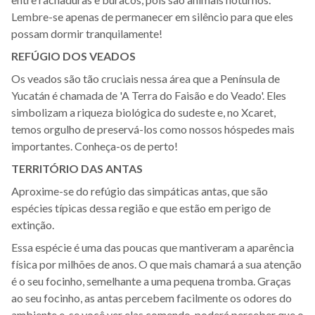
Lembre-se apenas de permanecer em silêncio para que eles
possam dormir tranquilamente!
REFÚGIO DOS VEADOS
Os veados são tão cruciais nessa área que a Península de
Yucatán é chamada de 'A Terra do Faisão e do Veado'. Eles
simbolizam a riqueza biológica do sudeste e, no Xcaret,
temos orgulho de preservá-los como nossos hóspedes mais
importantes. Conheça-os de perto!
TERRITÓRIO DAS ANTAS
Aproxime-se do refúgio das simpáticas antas, que são
espécies típicas dessa região e que estão em perigo de
extinção.
Essa espécie é uma das poucas que mantiveram a aparência
física por milhões de anos. O que mais chamará a sua atenção
é o seu focinho, semelhante a uma pequena tromba. Graças
ao seu focinho, as antas percebem facilmente os odores do
ambiente e, se você ver elas comendo, poderá perceber que o