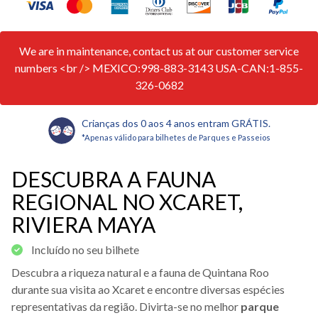
We are in maintenance, contact us at our customer service
numbers <br /> MEXICO:998-883-3143 USA-CAN:1-855-
326-0682
Crianças dos 0 aos 4 anos entram GRÁTIS.
*Apenas válido para bilhetes de Parques e Passeios
DESCUBRA A FAUNA
REGIONAL NO XCARET,
RIVIERA MAYA
Incluído no seu bilhete
Descubra a riqueza natural e a fauna de Quintana Roo
durante sua visita ao Xcaret e encontre diversas espécies
representativas da região. Divirta-se no melhor
parque