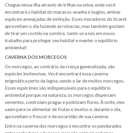
Chegue nessa ilha através de trilhas na selva, onde você
encontrará o habitat do macacos-aranha e bugios, ambas
espécies ameaçadas de extinção. Esses moradores do Xcaret
aproveitam o dia fazendo acrobacias, mas também gostam
de tirar um cochilo na sombra. Junte-se a nós em nosso
trabalho para proteger seu habitat e manter o equilíbrio
ambiental!
CAVERNA DOS MORCEGOS
Os morcegos, ao contrário da crença generalizada, são
espécies inofensivas. Você encontrará essa caverna
enigmática perto da lagoa, sendo o lar de muitos morcegos.
Esses espécimes são indispensáveis para o equilíbrio
ambiental porque, na natureza, os morcegos dispersam
sementes, controlam pragas e polinizam flores. À noite, eles
saem para se alimentar de frutas e insetos e, durante o dia,
aproveitam o frescor e da escuridão de sua caverna.
Entre na caverna dos morcegos e encontre-os pendurados
entre rachaduras e buracos, pois são animais noturnos.