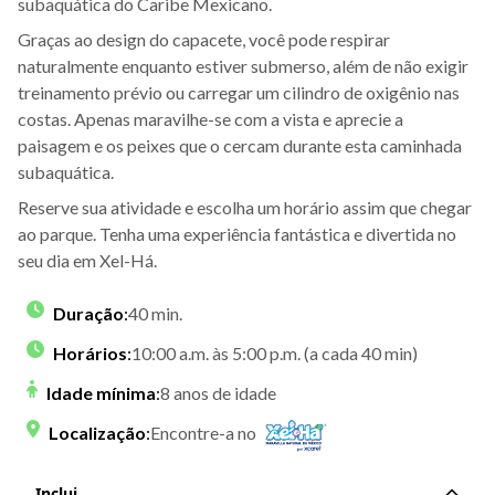
subaquática do Caribe Mexicano.
Graças ao design do capacete, você pode respirar
naturalmente enquanto estiver submerso, além de não exigir
treinamento prévio ou carregar um cilindro de oxigênio nas
costas. Apenas maravilhe-se com a vista e aprecie a
paisagem e os peixes que o cercam durante esta caminhada
subaquática.
Reserve sua atividade e escolha um horário assim que chegar
ao parque. Tenha uma experiência fantástica e divertida no
seu dia em Xel-Há.
Duração
:
40 min.
Horários
:
10:00 a.m. às 5:00 p.m. (a cada 40 min)
Idade mínima
:
8 anos de idade
Localização
:
Encontre-a no
Inclui