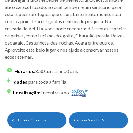
até o caracol rosado, no qual também é um santuário para
esta espécie protegida que é constantemente monitorada
com o apoio de prestigiados centros de pesquisa. Na
enseada do Xel-Há, você pode encontrar diferentes espécies
de peixes, como Luciano-do-golfo, Cirurgião-patela, Peixe-
papagaio, Castanheta-das-rochas, Acará entre outros.
Aproveite este belo lugar e nos ajude a conservar nossos
ecossistemas.
Horários
:
8:30 a.m. às 6:00 p.m.
Idades
:
para toda a família.
Localização
:
Encontre-a no
Baía dos Caprichos
Cenotes Xel-Há