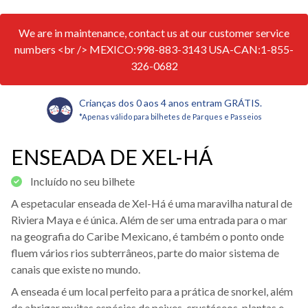
We are in maintenance, contact us at our customer service
numbers <br /> MEXICO:998-883-3143 USA-CAN:1-855-
326-0682
Crianças dos 0 aos 4 anos entram GRÁTIS.
*Apenas válido para bilhetes de Parques e Passeios
ENSEADA DE XEL-HÁ
Incluído no seu bilhete
A espetacular enseada de Xel-Há é uma maravilha natural de
Riviera Maya e é única. Além de ser uma entrada para o mar
na geografia do Caribe Mexicano, é também o ponto onde
fluem vários rios subterrâneos, parte do maior sistema de
canais que existe no mundo.
A enseada é um local perfeito para a prática de snorkel, além
de abrigar muitas espécies de peixes, crustáceos, plantas e