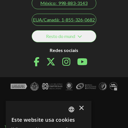
México:
998-883-3143
EUA/Canadá:
1-855-326-0682
Resto do mund
Redes sociais
×
Este website usa cookies
SPANISH
Termos de Uso
Seções do site
Aviso de Privacidade