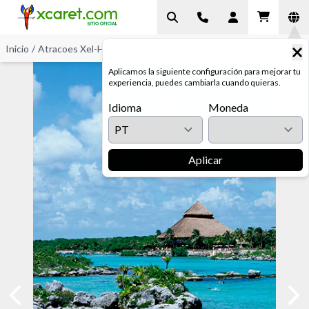
Inicio
/
Atracoes Xel-Há
/
Calheta Xel-Há
Aplicamos la siguiente configuración para mejorar tu
experiencia, puedes cambiarla cuando quieras.
Idioma
Moneda
Aplicar