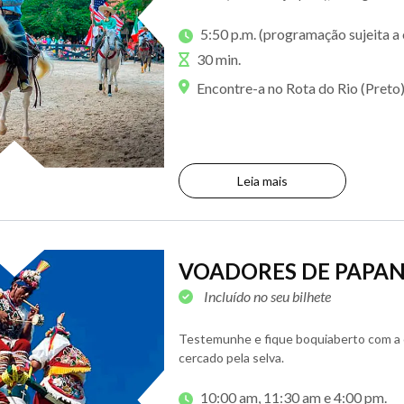
5:50 p.m. (programação sujeita 
30 min.
Encontre-a no Rota do Rio (Preto
Leia mais
VOADORES DE PAPA
Incluído no seu bilhete
Testemunhe e fique boquiaberto com a c
cercado pela selva.
10:00 am, 11:30 am e 4:00 pm.