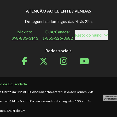
ATENÇÃO AO CLIENTE / VENDAS
De segunda a domingos das 7h às 22h.
México:
EUA/Canadá:
Resto do mund
998-883-3143
1-855-326-0682
Redes sociais
so de Privacidade
o Juárez km 282 int. B Colônia Rancho Xcaret
,
Playa del Carmen
,
998-
.
et.com/pt/
Horário do Parque: segunda a domingo das 8:30 a.m. às
s, S.A.P.I. de C.V