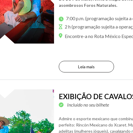
asombrosos Foros Naturales.
7:00 p.m. (programação sujeita 
2 h (programação sujeita a opera
Encontre-a no Rota México Espe
Leia mais
EXIBIÇÃO DE CAVALO
Incluído no seu bilhete
Admire o esporte mexicano que combina c
perfeito: Rincón Mexicano do Xcaret. M
adelitas (mulheres jóqueis), cavalgando 