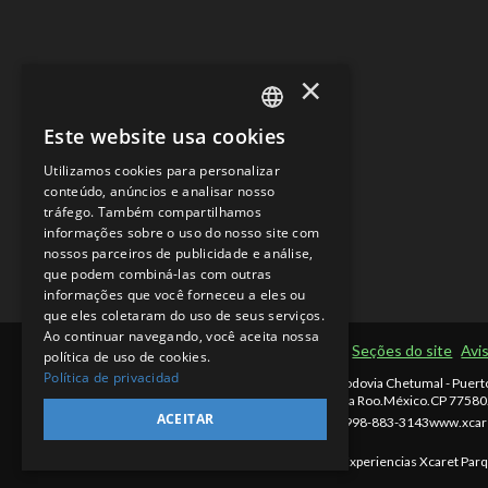
×
Este website usa cookies
SPANISH
Utilizamos cookies para personalizar
EN
conteúdo, anúncios e analisar nosso
tráfego. Também compartilhamos
PT
informações sobre o uso do nosso site com
nossos parceiros de publicidade e análise,
que podem combiná-las com outras
informações que você forneceu a eles ou
que eles coletaram do uso de seus serviços.
Ao continuar navegando, você aceita nossa
Termos de Uso
Seções do site
Avi
política de uso de cookies.
Política de privacidad
Xcaret - México, Rodovia Chetumal - Puert
883-3143
,
Quintana Roo
.
México
.
CP 77580
ACEITAR
Telefone Cancún: 998-883-3143
www.xcar
10:30 p.m. (EST)
©Copyright 2026 Experiencias Xcaret Parque