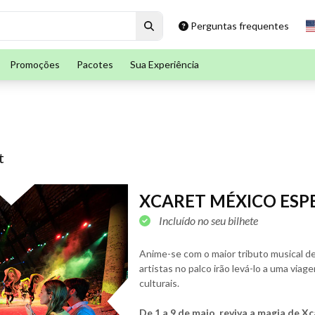
Perguntas frequentes
Promoções
Pacotes
Sua Experiência
t
XCARET MÉXICO ES
Incluído no seu bilhete
Anime-se com o maior tributo musical d
artistas no palco irão levá-lo a uma viag
culturais.
De 1 a 9 de maio, reviva a magia de 