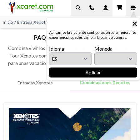
Inicio
/
Entrada Xenotes
/
Paquetes Xenotes
Aplicamos la siguiente configuración para mejorar tu
PAQUETES TOUR XENOTES
experiencia, puedes cambiarla cuando quieras.
Combina vivir los cuatro tipos de cenotes que existen en el
Idioma
Moneda
Tour Xenotes con alguno de los parques o tours de Xcaret
para unas vacaciones a Cancún y Riviera Maya a tu medida
Aplicar
Combinaciones Xenotes
Entradas Xenotes