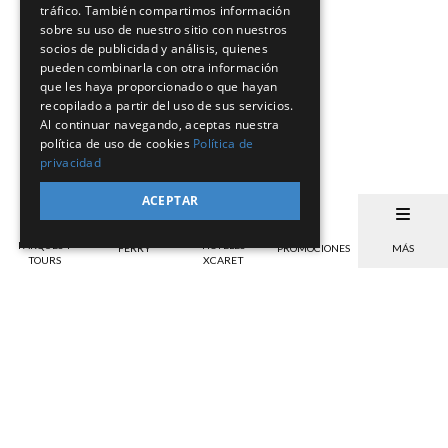
tráfico. También compartimos información
sobre su uso de nuestro sitio con nuestros
socios de publicidad y análisis, quienes
pueden combinarla con otra información
que les haya proporcionado o que hayan
recopilado a partir del uso de sus servicios.
Al continuar navegando, aceptas nuestra
política de uso de cookies
Política de
privacidad
ACEPTAR
PARQUES Y
HOTELES
FERRY
PROMOCIONES
MÁS
TOURS
XCARET